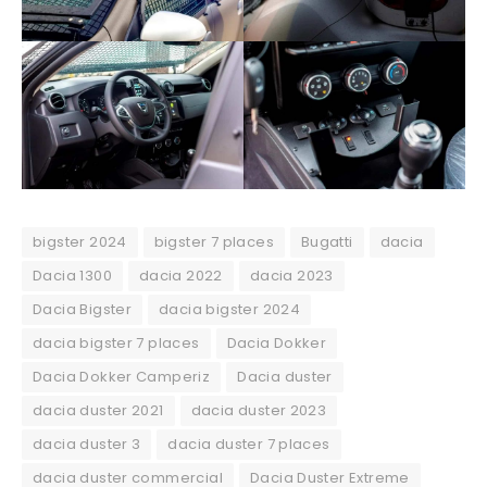
bigster 2024
bigster 7 places
Bugatti
dacia
Dacia 1300
dacia 2022
dacia 2023
Dacia Bigster
dacia bigster 2024
dacia bigster 7 places
Dacia Dokker
Dacia Dokker Camperiz
Dacia duster
dacia duster 2021
dacia duster 2023
dacia duster 3
dacia duster 7 places
dacia duster commercial
Dacia Duster Extreme