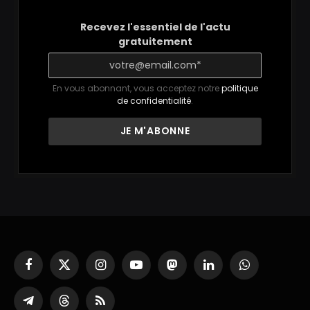
Recevez l'essentiel de l'actu
gratuitement
En vous abonnant, vous acceptez notre
politique
de confidentialité
.
Facebook
X
Instagram
YouTube
Mastodon
LinkedIn
WhatsApp
(Twitter)
Partager
Threads
RSS