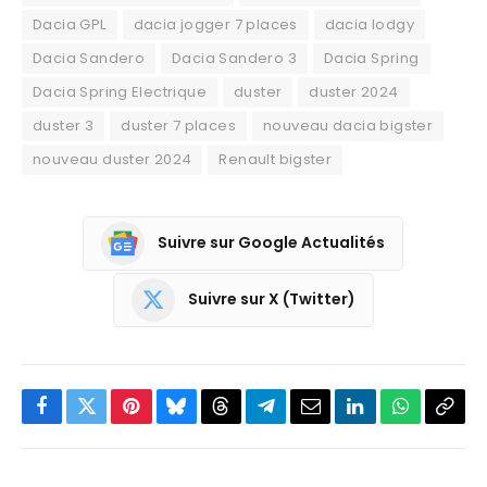
Dacia GPL
dacia jogger 7 places
dacia lodgy
Dacia Sandero
Dacia Sandero 3
Dacia Spring
Dacia Spring Electrique
duster
duster 2024
duster 3
duster 7 places
nouveau dacia bigster
nouveau duster 2024
Renault bigster
Suivre sur Google Actualités
Suivre sur X (Twitter)
Facebook
Twitter
Pinterest
Bluesky
Threads
Partager
Email
LinkedIn
WhatsApp
Copi
sur
le