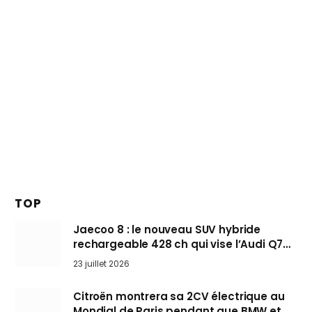
TOP
Jaecoo 8 : le nouveau SUV hybride
rechargeable 428 ch qui vise l’Audi Q7
arrive en Europe cet automne
23 juillet 2026
Citroën montrera sa 2CV électrique au
Mondial de Paris pendant que BMW et