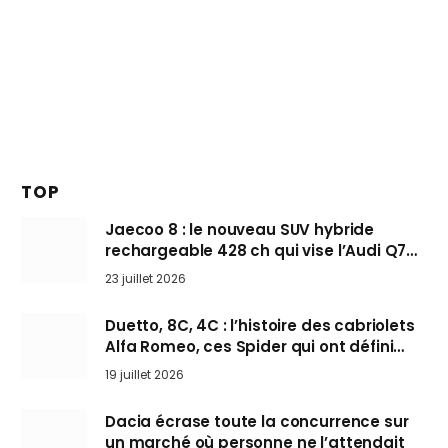
TOP
Jaecoo 8 : le nouveau SUV hybride
rechargeable 428 ch qui vise l’Audi Q7
arrive en Europe cet automne
23 juillet 2026
Duetto, 8C, 4C : l’histoire des cabriolets
Alfa Romeo, ces Spider qui ont défini
l’art de rouler cheveux au vent
19 juillet 2026
Dacia écrase toute la concurrence sur
un marché où personne ne l’attendait