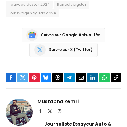
nouveau duster 2024
Renault bigster
volkswagen tiguan drive
Suivre sur Google Actualités
Suivre sur X (Twitter)
Facebook
Twitter
Pinterest
Bluesky
Threads
Partager
Email
LinkedIn
WhatsApp
Copi
sur
le
Telegram
lien
Mustapha Zemri
Facebook
X
Instagram
(Twitter)
Journaliste Essayeur Auto &