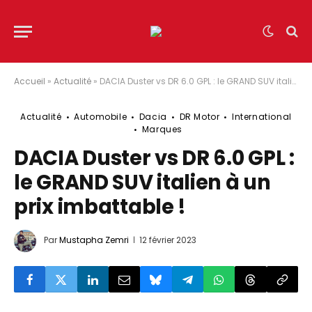
Accueil
»
Actualité
»
DACIA Duster vs DR 6.0 GPL : le GRAND SUV italien à un prix imbattable !
Actualité
Automobile
Dacia
DR Motor
International
Marques
DACIA Duster vs DR 6.0 GPL :
le GRAND SUV italien à un
prix imbattable !
Par
Mustapha Zemri
12 février 2023