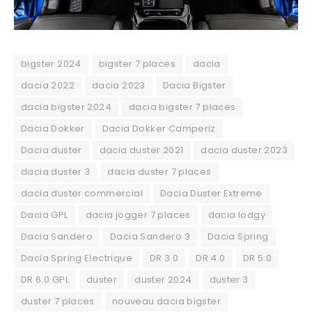
bigster 2024
bigster 7 places
dacia
dacia 2022
dacia 2023
Dacia Bigster
dacia bigster 2024
dacia bigster 7 places
Dacia Dokker
Dacia Dokker Camperiz
Dacia duster
dacia duster 2021
dacia duster 2023
dacia duster 3
dacia duster 7 places
dacia duster commercial
Dacia Duster Extreme
Dacia GPL
dacia jogger 7 places
dacia lodgy
Dacia Sandero
Dacia Sandero 3
Dacia Spring
Dacia Spring Electrique
DR 3.0
DR 4.0
DR 5.0
DR 6.0 GPL
duster
duster 2024
duster 3
duster 7 places
nouveau dacia bigster