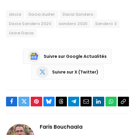
dacia
Dacia duster
Dacia Sandero
Dacia Sandero 2020
sandero 2020
Sandero 3
Usine Dacia
Suivre sur Google Actualités
Suivre sur X (Twitter)
Facebook
Twitter
Pinterest
Bluesky
Threads
Partager
Email
LinkedIn
WhatsApp
Copi
sur
le
Telegram
lien
Faris Bouchaala