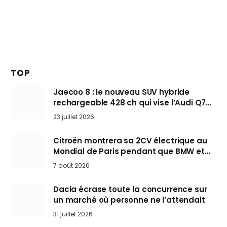
TOP
Jaecoo 8 : le nouveau SUV hybride
rechargeable 428 ch qui vise l’Audi Q7
arrive en Europe cet automne
23 juillet 2026
Citroën montrera sa 2CV électrique au
Mondial de Paris pendant que BMW et
Mini désertent le salon
7 août 2026
Dacia écrase toute la concurrence sur
un marché où personne ne l’attendait
31 juillet 2026