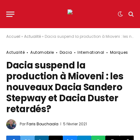
Accueil
»
Actualité
»
Dacia suspend la production à Mioveni : les nouveaux Dacia Sandero Stepway et Dacia Duster retardés?
Actualité
Automobile
Dacia
International
Marques
Dacia suspend la
production à Mioveni : les
nouveaux Dacia Sandero
Stepway et Dacia Duster
retardés?
Par
Faris Bouchaala
5 février 2021