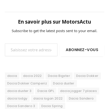
En savoir plus sur MotorsActu
Subscribe to get the latest posts sent to your email.
Saisissez votre adresse e-mail…
ABONNEZ-VOUS
dacia
dacia 2022
Dacia Bigster
Dacia Dokker
Dacia Dokker Camperiz
Dacia duster
dacia duster 3
Dacia GPL
dacia jogger 7 places
dacia lodgy
dacia logan 2022
Dacia Sandero
Dacia Sandero 3
Dacia Spring