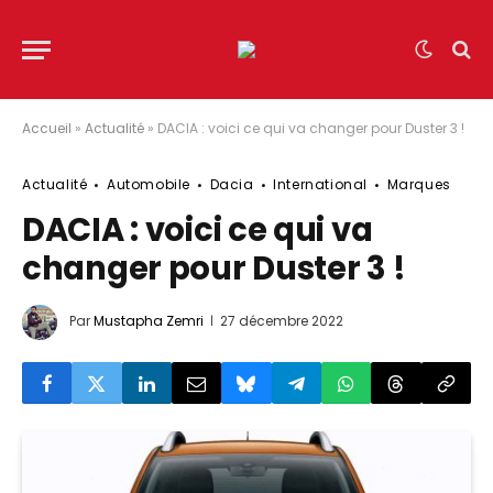
Accueil
»
Actualité
»
DACIA : voici ce qui va changer pour Duster 3 !
Actualité
Automobile
Dacia
International
Marques
DACIA : voici ce qui va
changer pour Duster 3 !
Par
Mustapha Zemri
27 décembre 2022