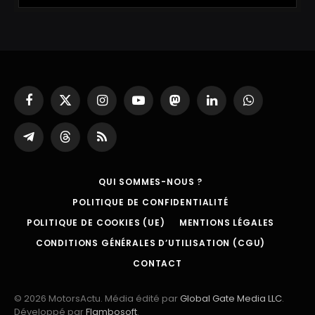
Facebook
X
Instagram
YouTube
Mastodon
LinkedIn
WhatsApp
(Twitter)
Partager
Threads
RSS
sur
Telegram
QUI SOMMES-NOUS ?
POLITIQUE DE CONFIDENTIALITÉ
POLITIQUE DE COOKIES (UE)
MENTIONS LÉGALES
CONDITIONS GÉNÉRALES D’UTILISATION (CGU)
CONTACT
© 2026 MotorsActu. Média édité par
Global Gate Media LLC
.
Développé par
Flambosoft
.