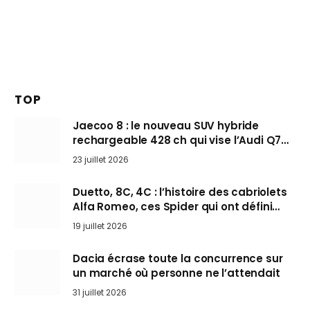
TOP
Jaecoo 8 : le nouveau SUV hybride
rechargeable 428 ch qui vise l’Audi Q7
arrive en Europe cet automne
23 juillet 2026
Duetto, 8C, 4C : l’histoire des cabriolets
Alfa Romeo, ces Spider qui ont défini
l’art de rouler cheveux au vent
19 juillet 2026
Dacia écrase toute la concurrence sur
un marché où personne ne l’attendait
31 juillet 2026