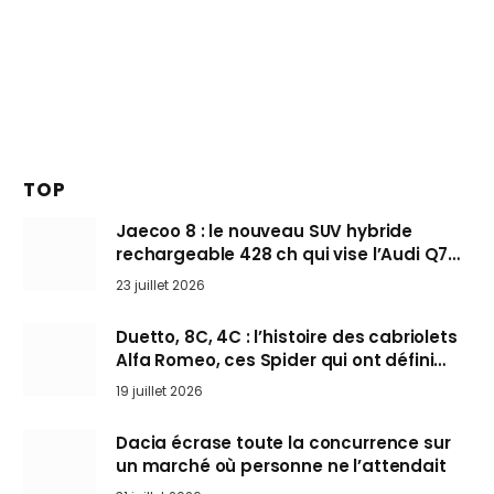
TOP
Jaecoo 8 : le nouveau SUV hybride
rechargeable 428 ch qui vise l’Audi Q7
arrive en Europe cet automne
23 juillet 2026
Duetto, 8C, 4C : l’histoire des cabriolets
Alfa Romeo, ces Spider qui ont défini
l’art de rouler cheveux au vent
19 juillet 2026
Dacia écrase toute la concurrence sur
un marché où personne ne l’attendait