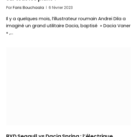
Par
Faris Bouchaala
6 février 2023
Il y a quelques mois, l’illustrateur roumain Andreï Dila a
imaginé un grand utilitaire Dacia, baptisé » Dacia Vaner
« ,…
BYD Seagull vs Dacia Spring : l’électrique