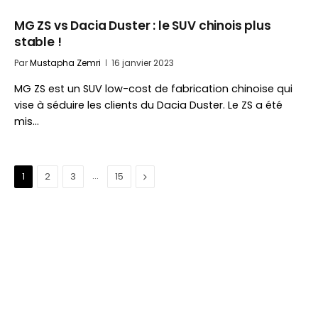
MG ZS vs Dacia Duster : le SUV chinois plus
stable !
Par
Mustapha Zemri
16 janvier 2023
MG ZS est un SUV low-cost de fabrication chinoise qui
vise à séduire les clients du Dacia Duster. Le ZS a été
mis…
…
Suivant
1
2
3
15