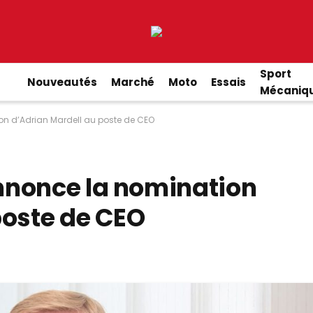
Sport
Nouveautés
Marché
Moto
Essais
Mécaniq
n d’Adrian Mardell au poste de CEO
nnonce la nomination
poste de CEO