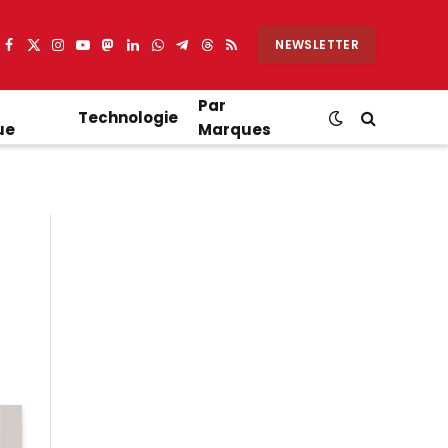
NEWSLETTER
Facebook
X
Instagram
YouTube
Mastodon
LinkedIn
WhatsApp
Partager
Threads
RSS
(Twitter)
sur
Telegram
Par
Technologie
ue
Marques