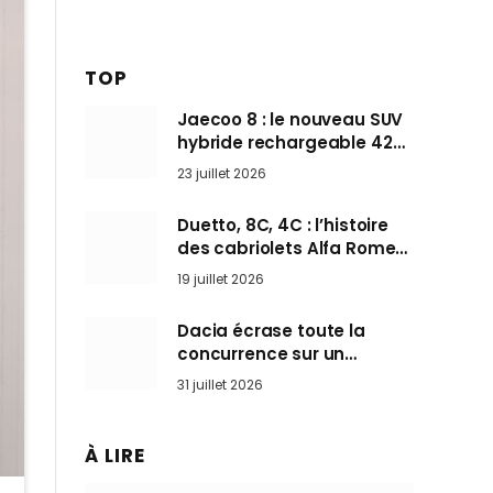
TOP
Jaecoo 8 : le nouveau SUV
hybride rechargeable 428
ch qui vise l’Audi Q7 arrive
23 juillet 2026
en Europe cet automne
Duetto, 8C, 4C : l’histoire
des cabriolets Alfa Romeo,
ces Spider qui ont défini
19 juillet 2026
l’art de rouler cheveux au
vent
Dacia écrase toute la
concurrence sur un
marché où personne ne
31 juillet 2026
l’attendait
À LIRE