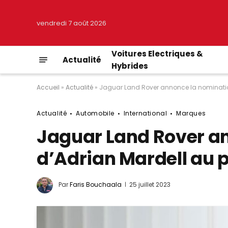
vendredi 7 août 2026
Voitures Electriques &
Actualité
Hybrides
Accueil
»
Actualité
»
Jaguar Land Rover annonce la nominatio
Actualité
Automobile
International
Marques
Jaguar Land Rover a
d’Adrian Mardell au 
Par
Faris Bouchaala
25 juillet 2023