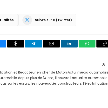
tualités
Suivre sur X (Twitter)
luesky
Threads
Partager
Email
LinkedIn
WhatsApp
C
sur
le
Telegram
li
X
(T
blication et Rédacteur en chef de MotorsActu, média automobil
utomobile depuis plus de 14 ans, il couvre l’actualité automobile
s sur les essais, les nouveautés constructeurs, l’électrification