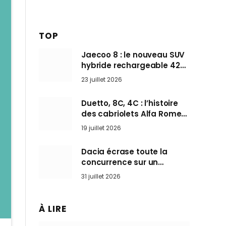
TOP
Jaecoo 8 : le nouveau SUV
hybride rechargeable 428
ch qui vise l’Audi Q7 arrive
23 juillet 2026
en Europe cet automne
Duetto, 8C, 4C : l’histoire
des cabriolets Alfa Romeo,
ces Spider qui ont défini
19 juillet 2026
l’art de rouler cheveux au
vent
Dacia écrase toute la
concurrence sur un
marché où personne ne
31 juillet 2026
l’attendait
À LIRE