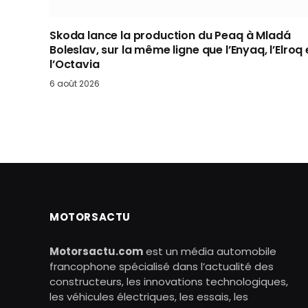
Skoda lance la production du Peaq à Mladá
Boleslav, sur la même ligne que l’Enyaq, l’Elroq 
l’Octavia
6 août 2026
MOTORSACTU
Motorsactu.com
est un média automobile
francophone spécialisé dans l’actualité des
constructeurs, les innovations technologiques,
les véhicules électriques, les essais, les