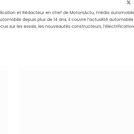
Telegram
li
X
(T
blication et Rédacteur en chef de MotorsActu, média automobil
utomobile depuis plus de 14 ans, il couvre l’actualité automobile
s sur les essais, les nouveautés constructeurs, l’électrification