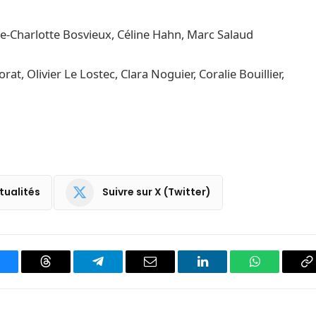
e-Charlotte Bosvieux, Céline Hahn, Marc Salaud
at, Olivier Le Lostec, Clara Noguier, Coralie Bouillier,
tualités
Suivre sur X (Twitter)
luesky
Threads
Partager
Email
LinkedIn
WhatsApp
C
sur
le