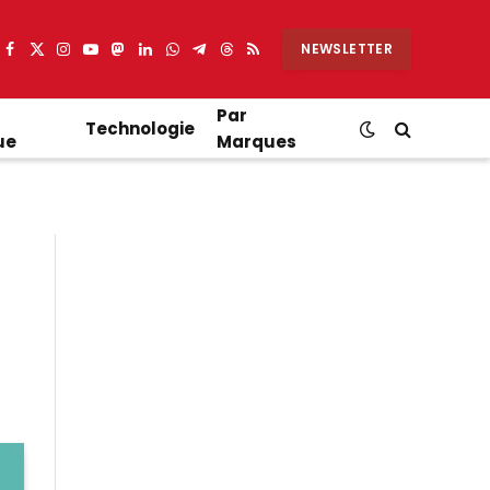
NEWSLETTER
Facebook
X
Instagram
YouTube
Mastodon
LinkedIn
WhatsApp
Partager
Threads
RSS
(Twitter)
sur
Telegram
Par
Technologie
ue
Marques