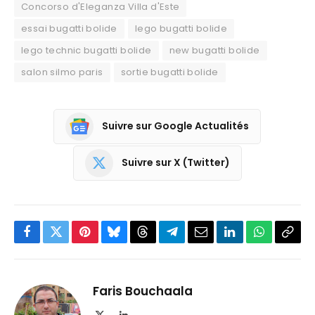
Concorso d'Eleganza Villa d'Este
essai bugatti bolide
lego bugatti bolide
lego technic bugatti bolide
new bugatti bolide
salon silmo paris
sortie bugatti bolide
Suivre sur Google Actualités
Suivre sur X (Twitter)
Facebook
Twitter
Pinterest
Bluesky
Threads
Partager
Email
LinkedIn
WhatsApp
Copi
sur
le
Telegram
lien
Faris Bouchaala
X
LinkedIn