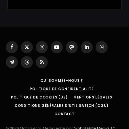
Facebook
X
Instagram
YouTube
Mastodon
LinkedIn
WhatsApp
(Twitter)
Partager
Threads
RSS
sur
Telegram
QUI SOMMES-NOUS ?
POLITIQUE DE CONFIDENTIALITÉ
POLITIQUE DE COOKIES (UE)
MENTIONS LÉGALES
CONDITIONS GÉNÉRALES D’UTILISATION (CGU)
CONTACT
© 2026 MotorsActu. Média édité par
Global Gate Media LLC
.