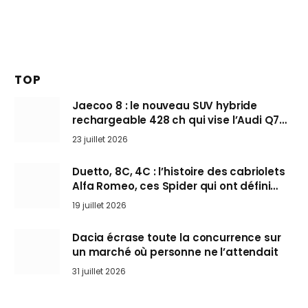
TOP
Jaecoo 8 : le nouveau SUV hybride
rechargeable 428 ch qui vise l’Audi Q7
arrive en Europe cet automne
23 juillet 2026
Duetto, 8C, 4C : l’histoire des cabriolets
Alfa Romeo, ces Spider qui ont défini
l’art de rouler cheveux au vent
19 juillet 2026
Dacia écrase toute la concurrence sur
un marché où personne ne l’attendait
31 juillet 2026