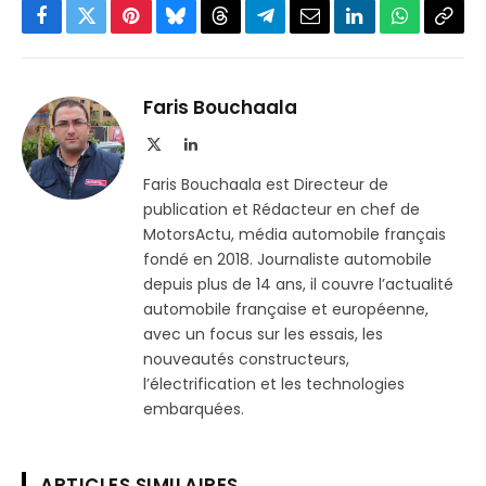
Facebook
Twitter
Pinterest
Bluesky
Threads
Partager
Email
LinkedIn
WhatsApp
Copi
sur
le
Telegram
lien
Faris Bouchaala
X
LinkedIn
(Twitter)
Faris Bouchaala est Directeur de
publication et Rédacteur en chef de
MotorsActu, média automobile français
fondé en 2018. Journaliste automobile
depuis plus de 14 ans, il couvre l’actualité
automobile française et européenne,
avec un focus sur les essais, les
nouveautés constructeurs,
l’électrification et les technologies
embarquées.
ARTICLES SIMILAIRES