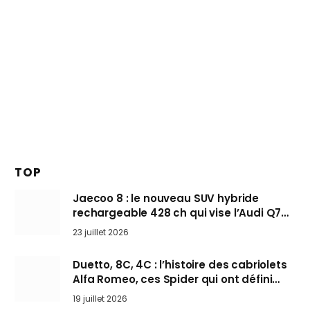
TOP
Jaecoo 8 : le nouveau SUV hybride
rechargeable 428 ch qui vise l’Audi Q7
arrive en Europe cet automne
23 juillet 2026
Duetto, 8C, 4C : l’histoire des cabriolets
Alfa Romeo, ces Spider qui ont défini
l’art de rouler cheveux au vent
19 juillet 2026