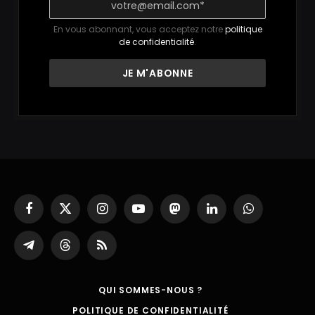
En vous abonnant, vous acceptez notre
politique
de confidentialité
.
Facebook
X
Instagram
YouTube
Mastodon
LinkedIn
WhatsApp
(Twitter)
Partager
Threads
RSS
sur
Telegram
QUI SOMMES-NOUS ?
POLITIQUE DE CONFIDENTIALITÉ