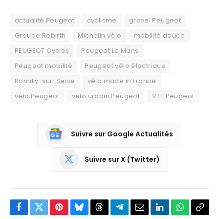
actualité Peugeot
cyclisme
gravel Peugeot
Groupe Rebirth
Michelin vélo
mobilité douce
PEUGEOT Cycles
Peugeot Le Mans
Peugeot mobilité
Peugeot vélo électrique
Romilly-sur-Seine
vélo made in France
vélo Peugeot
vélo urbain Peugeot
VTT Peugeot
Suivre sur Google Actualités
Suivre sur X (Twitter)
Facebook
Twitter
Pinterest
Bluesky
Threads
Partager
Email
LinkedIn
WhatsApp
Copi