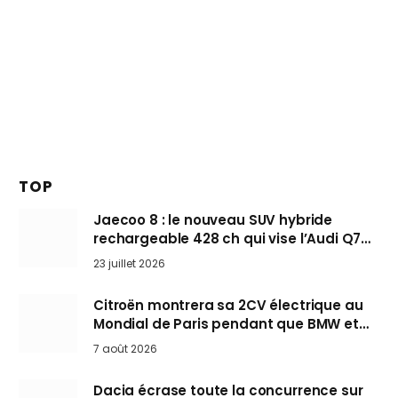
TOP
Jaecoo 8 : le nouveau SUV hybride
rechargeable 428 ch qui vise l’Audi Q7
arrive en Europe cet automne
23 juillet 2026
Citroën montrera sa 2CV électrique au
Mondial de Paris pendant que BMW et
Mini désertent le salon
7 août 2026
Dacia écrase toute la concurrence sur