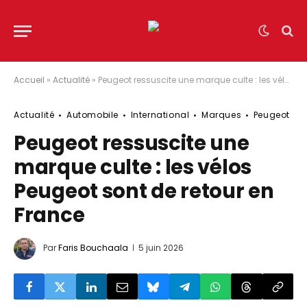
Accueil
»
Actualité
»
Peugeot ressuscite une marque culte : les vélos Peugeot sont de retour en France
Actualité
Automobile
International
Marques
Peugeot
Peugeot ressuscite une
marque culte : les vélos
Peugeot sont de retour en
France
Par
Faris Bouchaala
5 juin 2026