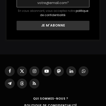
En vous abonnant, vous acceptez notre
politique
de confidentialité
.
Facebook
X
Instagram
YouTube
Mastodon
LinkedIn
WhatsApp
(Twitter)
Partager
Threads
RSS
sur
Telegram
QUI SOMMES-NOUS ?
POLITIQUE DE CONFIDENTIALITÉ