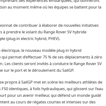
 comprenant des expériences embarquées, qui donneront
action au moment même où les équipes se battent pour la
onnat de contribuer à élaborer de nouvelles initiatives
rs à prendre le volant du Range Rover SV hybride
e (plug-in electric hybrid, PHEV).
électrique, le nouveau modèle plug in hybrid
 qui permet d’effectuer 75 % de ses déplacements à zéro
 Les clients seront invités à conduire le Range Rover SV
ue sur le port et le déroulement du SailGP.
sse propre à SailGP met en scène les meilleurs athlètes de
F50 identiques, à foils hydrauliques, qui glissent sur l’eau
ourt pour un avenir meilleur, qui défend un monde guidé
ontent au cours de régates courtes et intenses sur des