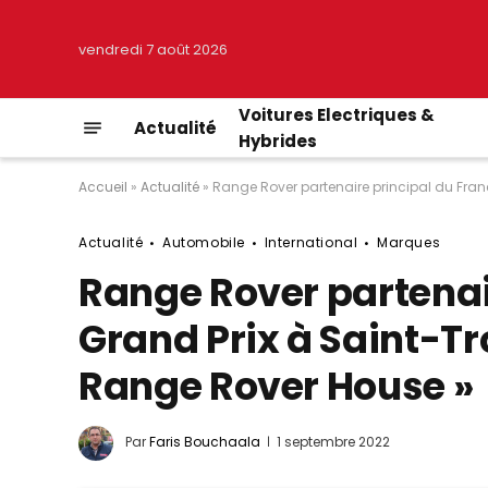
vendredi 7 août 2026
Voitures Electriques &
Actualité
Hybrides
Accueil
»
Actualité
»
Range Rover partenaire principal du Franc
Actualité
Automobile
International
Marques
Range Rover partenair
Grand Prix à Saint-Tro
Range Rover House »
Par
Faris Bouchaala
1 septembre 2022