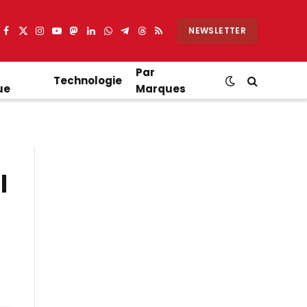
NEWSLETTER
Facebook
X
Instagram
YouTube
Mastodon
LinkedIn
WhatsApp
Partager
Threads
RSS
(Twitter)
sur
Telegram
Par
Technologie
ue
Marques
l