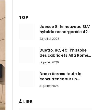
TOP
Jaecoo 8 : le nouveau SUV
hybride rechargeable 428
ch qui vise l’Audi Q7 arrive
23 juillet 2026
en Europe cet automne
Duetto, 8C, 4C : l’histoire
des cabriolets Alfa Romeo,
ces Spider qui ont défini
19 juillet 2026
l’art de rouler cheveux au
vent
Dacia écrase toute la
concurrence sur un
marché où personne ne
31 juillet 2026
l’attendait
À LIRE