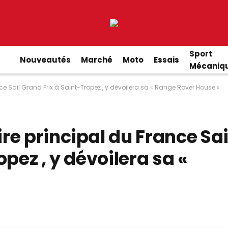
Sport
Nouveautés
Marché
Moto
Essais
Mécaniq
e Sail Grand Prix à Saint-Tropez , y dévoilera sa « Range Rover House »
e principal du France Sai
pez , y dévoilera sa «