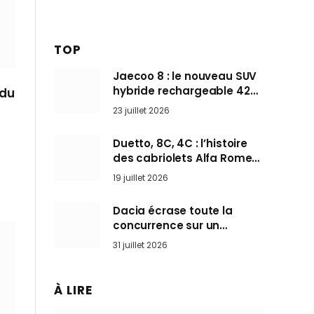
TOP
Jaecoo 8 : le nouveau SUV
hybride rechargeable 428
 du
ch qui vise l’Audi Q7 arrive
23 juillet 2026
en Europe cet automne
Duetto, 8C, 4C : l’histoire
des cabriolets Alfa Romeo,
ces Spider qui ont défini
19 juillet 2026
l’art de rouler cheveux au
vent
Dacia écrase toute la
concurrence sur un
marché où personne ne
31 juillet 2026
l’attendait
À LIRE