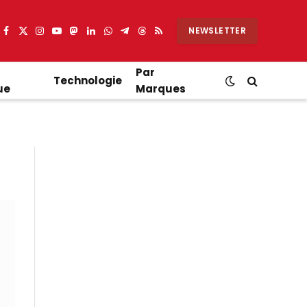
NEWSLETTER
Facebook
X
Instagram
YouTube
Mastodon
LinkedIn
WhatsApp
Partager
Threads
RSS
(Twitter)
sur
Telegram
Par
Technologie
ue
Marques