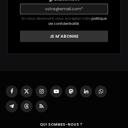
En vous abonnant, vous acceptez notre
politique
de confidentialité
.
Facebook
X
Instagram
YouTube
Mastodon
LinkedIn
WhatsApp
(Twitter)
Partager
Threads
RSS
sur
Telegram
QUI SOMMES-NOUS ?