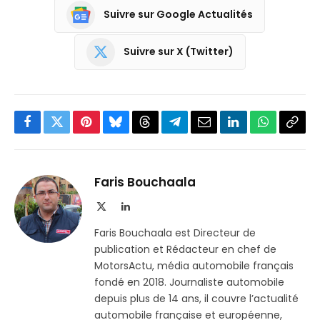
Suivre sur Google Actualités
Suivre sur X (Twitter)
Facebook
Twitter
Pinterest
Bluesky
Threads
Partager
Email
LinkedIn
WhatsApp
Copi
sur
le
Telegram
lien
Faris Bouchaala
X
LinkedIn
(Twitter)
Faris Bouchaala est Directeur de
publication et Rédacteur en chef de
MotorsActu, média automobile français
fondé en 2018. Journaliste automobile
depuis plus de 14 ans, il couvre l’actualité
automobile française et européenne,