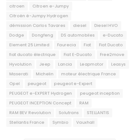
citroen
Citroen e-Jumpy
Citroën ë-Jumpy Hydrogen
démission Carlos Tavares
diesel
Diesel HVO
Dodge
Dongfeng
DS automobiles
e-Ducato
Element 25 Limited
Faurecia
Fiat
Fiat Ducato
fiat ducato électrique
Fiat E-Ducato
Free2move
Hyvolution
Jeep
Lancia
Leapmotor
Leasys
Maserati
Michelin
moteur électrique France
Opel
peugeot
peugeot e-Expert
PEUGEOT e-EXPERT Hydrogen
peugeot inception
PEUGEOT INCEPTION Concept
RAM
RAM BEV Revolution
Solutrans
STELLANTIS
Stellantis France
Symbio
Vauxhall