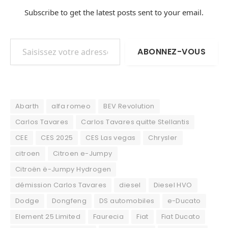
Subscribe to get the latest posts sent to your email.
Saisissez votre adresse e-mail…
ABONNEZ-VOUS
Abarth
alfa romeo
BEV Revolution
Carlos Tavares
Carlos Tavares quitte Stellantis
CEE
CES 2025
CES Las vegas
Chrysler
citroen
Citroen e-Jumpy
Citroën ë-Jumpy Hydrogen
démission Carlos Tavares
diesel
Diesel HVO
Dodge
Dongfeng
DS automobiles
e-Ducato
Element 25 Limited
Faurecia
Fiat
Fiat Ducato