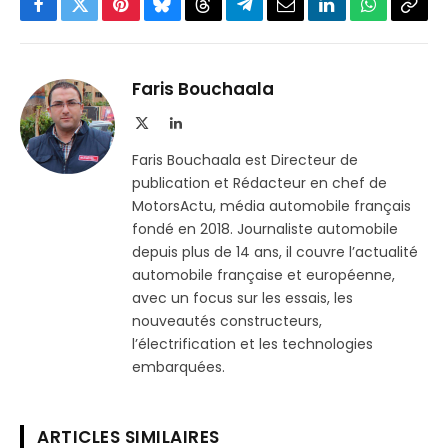
Facebook
Twitter
Pinterest
Bluesky
Threads
Partager
Email
LinkedIn
WhatsApp
Copi
sur
le
Telegram
lien
Faris Bouchaala
X
LinkedIn
(Twitter)
Faris Bouchaala est Directeur de
publication et Rédacteur en chef de
MotorsActu, média automobile français
fondé en 2018. Journaliste automobile
depuis plus de 14 ans, il couvre l’actualité
automobile française et européenne,
avec un focus sur les essais, les
nouveautés constructeurs,
l’électrification et les technologies
embarquées.
ARTICLES SIMILAIRES