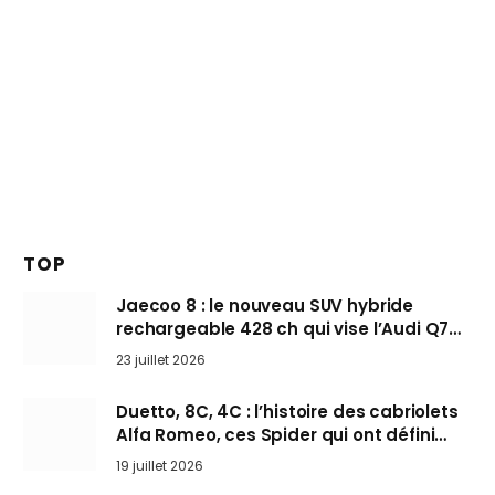
TOP
Jaecoo 8 : le nouveau SUV hybride
rechargeable 428 ch qui vise l’Audi Q7
arrive en Europe cet automne
23 juillet 2026
Duetto, 8C, 4C : l’histoire des cabriolets
Alfa Romeo, ces Spider qui ont défini
l’art de rouler cheveux au vent
19 juillet 2026