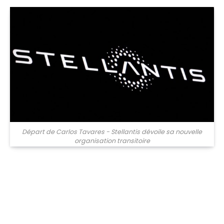
Départ de Carlos Tavares - Stellantis dévoile sa nouvelle
organisation transitoire