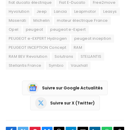
fiat ducato électrique
Fiat E-Ducato
Free2move
Hyvolution
Jeep
Lancia
Leapmotor
Leasys
Maserati
Michelin
moteur électrique France
Opel
peugeot
peugeot e-Expert
PEUGEOT e-EXPERT Hydrogen
peugeot inception
PEUGEOT INCEPTION Concept
RAM
RAM BEV Revolution
Solutrans
STELLANTIS
Stellantis France
Symbio
Vauxhall
Suivre sur Google Actualités
Suivre sur X (Twitter)