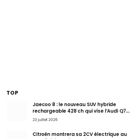
TOP
Jaecoo 8 : le nouveau SUV hybride
rechargeable 428 ch qui vise l’Audi Q7
arrive en Europe cet automne
23 juillet 2026
Citroën montrera sa 2CV électrique au