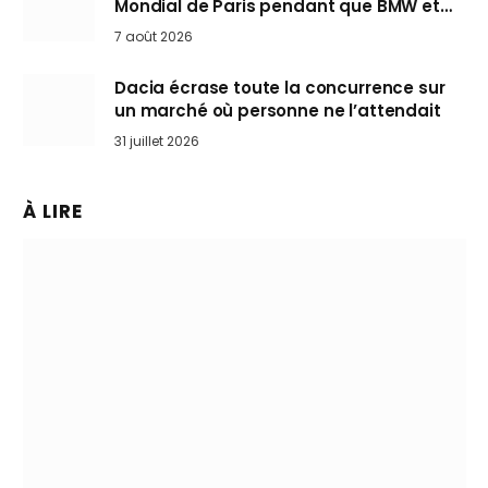
Mondial de Paris pendant que BMW et
Mini désertent le salon
7 août 2026
Dacia écrase toute la concurrence sur
un marché où personne ne l’attendait
31 juillet 2026
À LIRE