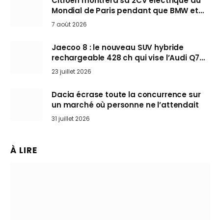
Citroën montrera sa 2CV électrique au
Mondial de Paris pendant que BMW et
Mini désertent le salon
7 août 2026
Jaecoo 8 : le nouveau SUV hybride
rechargeable 428 ch qui vise l’Audi Q7
arrive en Europe cet automne
23 juillet 2026
Dacia écrase toute la concurrence sur
un marché où personne ne l’attendait
31 juillet 2026
À LIRE