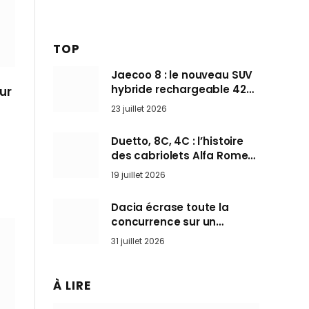
TOP
Jaecoo 8 : le nouveau SUV
hybride rechargeable 428
ur
ch qui vise l’Audi Q7 arrive
23 juillet 2026
en Europe cet automne
Duetto, 8C, 4C : l’histoire
des cabriolets Alfa Romeo,
ces Spider qui ont défini
19 juillet 2026
l’art de rouler cheveux au
vent
Dacia écrase toute la
concurrence sur un
marché où personne ne
31 juillet 2026
l’attendait
À LIRE