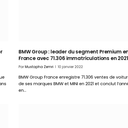
r
BMW Group : leader du segment Premium e
France avec 71.306 immatriculations en 202
Par
Mustapha Zemri
10 janvier 2022
que
BMW Group France enregistre 71.306 ventes de voitu
ans
de ses marques BMW et MINI en 2021 et conclut l’ann
en…