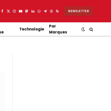
NEWSLETTER
Facebook
X
Instagram
YouTube
Mastodon
LinkedIn
WhatsApp
Partager
Threads
RSS
(Twitter)
sur
Telegram
Par
Technologie
ue
Marques