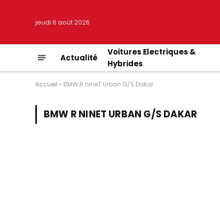
jeudi 6 août 2026
Voitures Electriques &
Actualité
Hybrides
Accueil
»
BMW R nineT Urban G/S Dakar
BMW R NINET URBAN G/S DAKAR