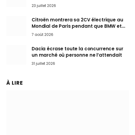
arrive en Europe cet automne
23 juillet 2026
Citroën montrera sa 2CV électrique au
Mondial de Paris pendant que BMW et
Mini désertent le salon
7 août 2026
Dacia écrase toute la concurrence sur
un marché où personne ne l’attendait
31 juillet 2026
À LIRE