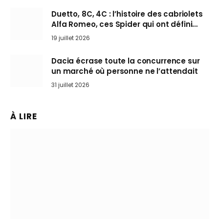
Duetto, 8C, 4C : l’histoire des cabriolets
Alfa Romeo, ces Spider qui ont défini
l’art de rouler cheveux au vent
19 juillet 2026
Dacia écrase toute la concurrence sur
un marché où personne ne l’attendait
31 juillet 2026
À LIRE