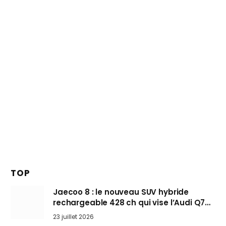
TOP
Jaecoo 8 : le nouveau SUV hybride
rechargeable 428 ch qui vise l’Audi Q7
arrive en Europe cet automne
23 juillet 2026