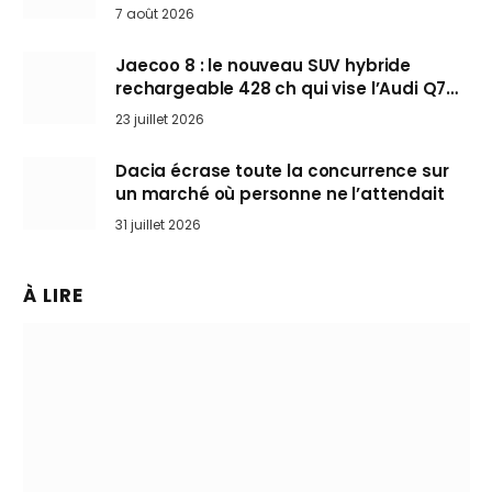
Mini désertent le salon
7 août 2026
Jaecoo 8 : le nouveau SUV hybride
rechargeable 428 ch qui vise l’Audi Q7
arrive en Europe cet automne
23 juillet 2026
Dacia écrase toute la concurrence sur
un marché où personne ne l’attendait
31 juillet 2026
À LIRE