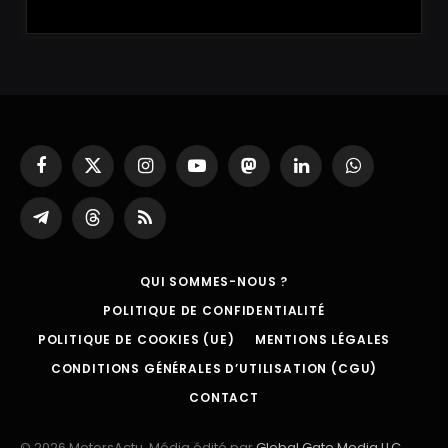
Facebook
X
Instagram
YouTube
Mastodon
LinkedIn
WhatsApp
(Twitter)
Partager
Threads
RSS
sur
Telegram
QUI SOMMES-NOUS ?
POLITIQUE DE CONFIDENTIALITÉ
POLITIQUE DE COOKIES (UE)
MENTIONS LÉGALES
CONDITIONS GÉNÉRALES D’UTILISATION (CGU)
CONTACT
© 2026 MotorsActu. Média édité par
Global Gate Media LLC
.