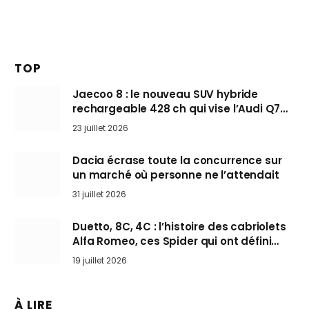
TOP
Jaecoo 8 : le nouveau SUV hybride
rechargeable 428 ch qui vise l’Audi Q7
arrive en Europe cet automne
23 juillet 2026
Dacia écrase toute la concurrence sur
un marché où personne ne l’attendait
31 juillet 2026
Duetto, 8C, 4C : l’histoire des cabriolets
Alfa Romeo, ces Spider qui ont défini
l’art de rouler cheveux au vent
19 juillet 2026
À LIRE