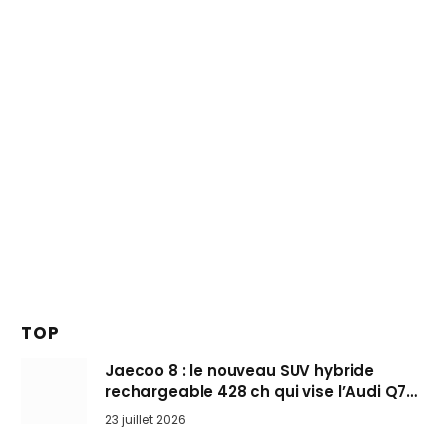
TOP
Jaecoo 8 : le nouveau SUV hybride
rechargeable 428 ch qui vise l’Audi Q7
arrive en Europe cet automne
23 juillet 2026