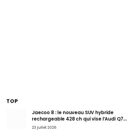
TOP
Jaecoo 8 : le nouveau SUV hybride
rechargeable 428 ch qui vise l’Audi Q7
arrive en Europe cet automne
23 juillet 2026