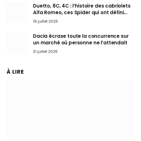
Duetto, 8C, 4C : l’histoire des cabriolets
Alfa Romeo, ces Spider qui ont défini
l’art de rouler cheveux au vent
19 juillet 2026
Dacia écrase toute la concurrence sur
un marché où personne ne l’attendait
31 juillet 2026
À LIRE