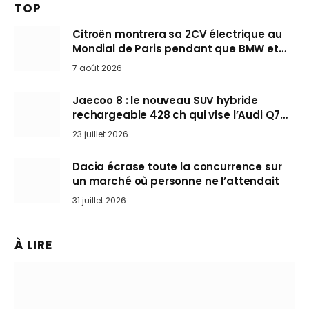
TOP
Citroën montrera sa 2CV électrique au
Mondial de Paris pendant que BMW et
Mini désertent le salon
7 août 2026
Jaecoo 8 : le nouveau SUV hybride
rechargeable 428 ch qui vise l’Audi Q7
arrive en Europe cet automne
23 juillet 2026
Dacia écrase toute la concurrence sur
un marché où personne ne l’attendait
31 juillet 2026
À LIRE