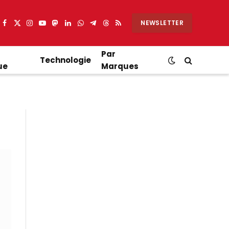
NEWSLETTER
Facebook
X
Instagram
YouTube
Mastodon
LinkedIn
WhatsApp
Partager
Threads
RSS
(Twitter)
sur
Telegram
Par
Technologie
ue
Marques