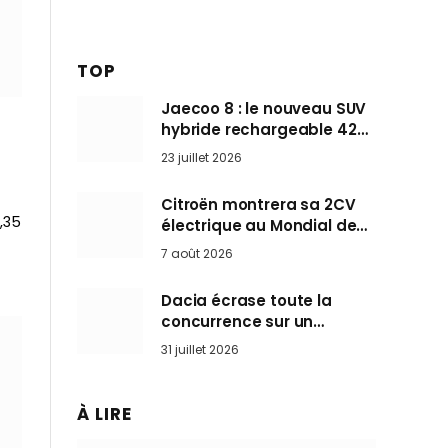
TOP
Jaecoo 8 : le nouveau SUV
hybride rechargeable 428
ch qui vise l’Audi Q7 arrive
23 juillet 2026
en Europe cet automne
Citroën montrera sa 2CV
,35
électrique au Mondial de
Paris pendant que BMW et
7 août 2026
Mini désertent le salon
Dacia écrase toute la
concurrence sur un
marché où personne ne
31 juillet 2026
l’attendait
À LIRE