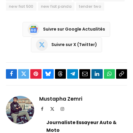
new fiat 500
new fiat panda
tender two
Suivre sur Google Actualités
Suivre sur X (Twitter)
Facebook
Twitter
Pinterest
Bluesky
Threads
Partager
Email
LinkedIn
WhatsApp
Copi
sur
le
Telegram
lien
Mustapha Zemri
Facebook
X
Instagram
(Twitter)
Journaliste Essayeur Auto &
Moto