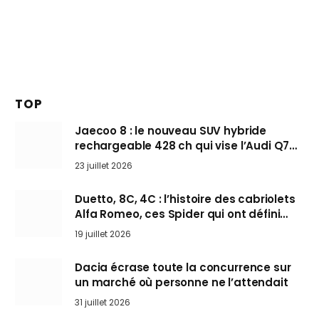
TOP
Jaecoo 8 : le nouveau SUV hybride
rechargeable 428 ch qui vise l’Audi Q7
arrive en Europe cet automne
23 juillet 2026
Duetto, 8C, 4C : l’histoire des cabriolets
Alfa Romeo, ces Spider qui ont défini
l’art de rouler cheveux au vent
19 juillet 2026
Dacia écrase toute la concurrence sur
un marché où personne ne l’attendait
31 juillet 2026