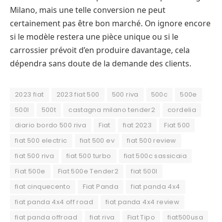
Milano, mais une telle conversion ne peut
certainement pas être bon marché. On ignore encore
si le modèle restera une pièce unique ou si le
carrossier prévoit d’en produire davantage, cela
dépendra sans doute de la demande des clients.
2023 fiat
2023 fiat 500
500 riva
500c
500e
500l
500t
castagna milano tender2
cordelia
diario bordo 500 riva
Fiat
fiat 2023
Fiat 500
fiat 500 electric
fiat 500 ev
fiat 500 review
fiat 500 riva
fiat 500 turbo
fiat 500c sassicaia
Fiat 500e
Fiat 500e Tender2
fiat 500l
fiat cinquecento
Fiat Panda
fiat panda 4x4
fiat panda 4x4 off road
fiat panda 4x4 review
fiat panda offroad
fiat riva
Fiat Tipo
fiat500usa