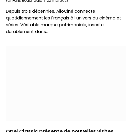
Par
Faris Bouchaala
22 mai 2023
Depuis trois décennies, AlloCiné connecte
quotidiennement les Français à l’univers du cinéma et
séries. Véritable marque patrimoniale, inscrite
durablement dans…
Opel Classic présente de nouvelles visites