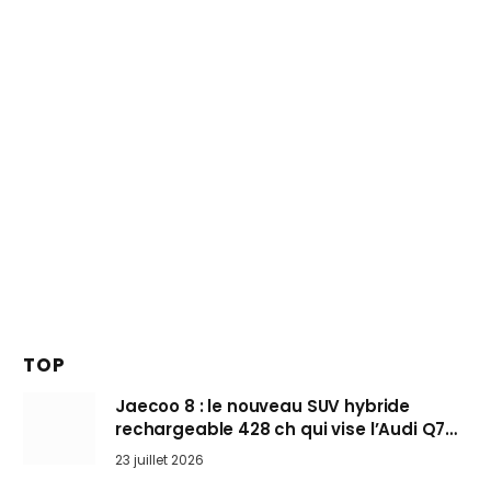
TOP
Jaecoo 8 : le nouveau SUV hybride
rechargeable 428 ch qui vise l’Audi Q7
arrive en Europe cet automne
23 juillet 2026