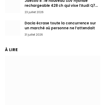
Jaecoo 8 : le nouveau SUV hybride
rechargeable 428 ch qui vise l’Audi Q7
arrive en Europe cet automne
23 juillet 2026
Dacia écrase toute la concurrence sur
un marché où personne ne l’attendait
31 juillet 2026
À LIRE