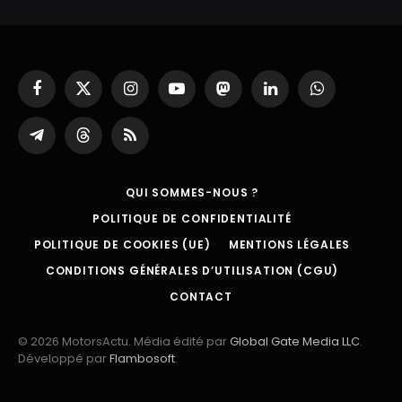
Facebook
X
Instagram
YouTube
Mastodon
LinkedIn
WhatsApp
(Twitter)
Partager
Threads
RSS
sur
Telegram
QUI SOMMES-NOUS ?
POLITIQUE DE CONFIDENTIALITÉ
POLITIQUE DE COOKIES (UE)
MENTIONS LÉGALES
CONDITIONS GÉNÉRALES D’UTILISATION (CGU)
CONTACT
© 2026 MotorsActu. Média édité par
Global Gate Media LLC
.
Développé par
Flambosoft
.