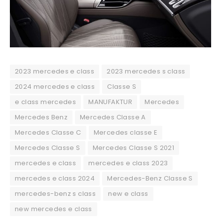
2023 mercedes e class
2023 mercedes s class
2024 mercedes e class
Classe S
e class mercedes
MANUFAKTUR
Mercedes
Mercedes Benz
Mercedes Classe A
Mercedes Classe C
Mercedes classe E
Mercedes Classe S
Mercedes Classe S 2021
mercedes e class
mercedes e class 2023
mercedes e class 2024
Mercedes-Benz Classe S
mercedes-benz s class
new e class
new mercedes e class