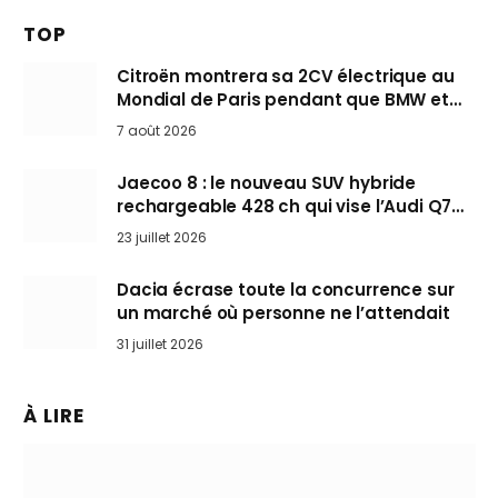
TOP
Citroën montrera sa 2CV électrique au
Mondial de Paris pendant que BMW et
Mini désertent le salon
7 août 2026
Jaecoo 8 : le nouveau SUV hybride
rechargeable 428 ch qui vise l’Audi Q7
arrive en Europe cet automne
23 juillet 2026
Dacia écrase toute la concurrence sur
un marché où personne ne l’attendait
31 juillet 2026
À LIRE