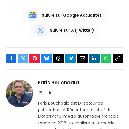
Suivre sur Google Actualités
Suivre sur X (Twitter)
Facebook
Twitter
Pinterest
Bluesky
Threads
Partager
Email
LinkedIn
WhatsApp
Copi
sur
le
Telegram
lien
Faris Bouchaala
X
LinkedIn
(Twitter)
Faris Bouchaala est Directeur de
publication et Rédacteur en chef de
MotorsActu, média automobile français
fondé en 2018. Journaliste automobile