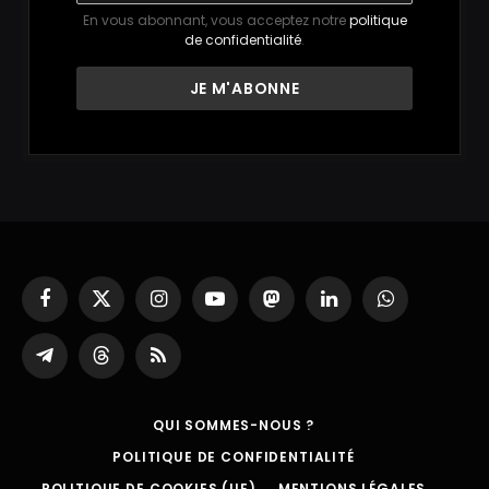
En vous abonnant, vous acceptez notre
politique
de confidentialité
.
Facebook
X
Instagram
YouTube
Mastodon
LinkedIn
WhatsApp
(Twitter)
Partager
Threads
RSS
sur
Telegram
QUI SOMMES-NOUS ?
POLITIQUE DE CONFIDENTIALITÉ
POLITIQUE DE COOKIES (UE)
MENTIONS LÉGALES