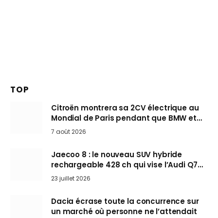
TOP
Citroën montrera sa 2CV électrique au
Mondial de Paris pendant que BMW et
Mini désertent le salon
7 août 2026
Jaecoo 8 : le nouveau SUV hybride
rechargeable 428 ch qui vise l’Audi Q7
arrive en Europe cet automne
23 juillet 2026
Dacia écrase toute la concurrence sur
un marché où personne ne l’attendait