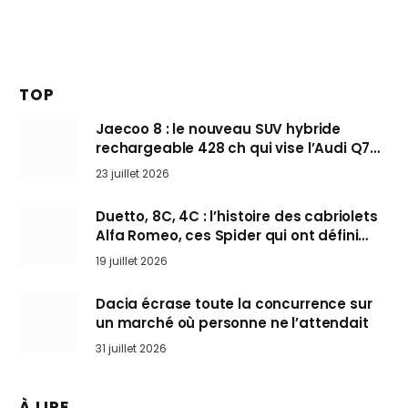
TOP
Jaecoo 8 : le nouveau SUV hybride
rechargeable 428 ch qui vise l’Audi Q7
arrive en Europe cet automne
23 juillet 2026
Duetto, 8C, 4C : l’histoire des cabriolets
Alfa Romeo, ces Spider qui ont défini
l’art de rouler cheveux au vent
19 juillet 2026
Dacia écrase toute la concurrence sur
un marché où personne ne l’attendait
31 juillet 2026
À LIRE