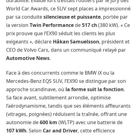
durabilité. Évalué lors d’essais routiers par le jury des
World Car Awards, ce SUV sept places a impressionné
par sa conduite
silencieuse et puissante
, portée par
la version
Twin Performance
de
517 ch
(380 kW). « Ce
prix prouve que l’EX90 séduit les clients les plus
exigeants », déclare
Håkan Samuelsson
, président et
CEO de Volvo Cars, dans un communiqué relayé par
Automotive News
.
Face à des concurrents comme le BMW iX ou la
Mercedes-Benz EQS SUV, l’EX90 se distingue par son
approche scandinave, où
la forme suit la fonction
.
Sa face avant, subtilement arrondie, optimise
l’aérodynamisme, tandis que ses éléments affleurants
(vitrages, poignées) réduisent la traînée, offrant une
autonomie de
600 km
(WLTP) avec une batterie de
107 kWh
. Selon
Car and Driver
, cette efficience