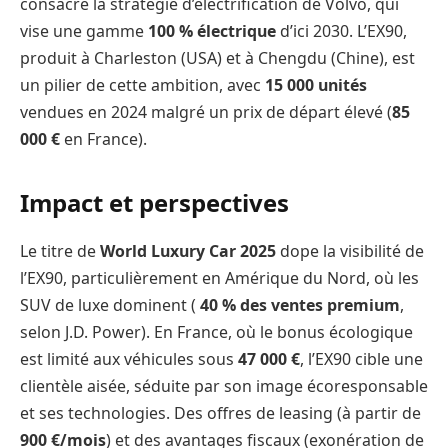
consacre la stratégie d’électrification de Volvo, qui
vise une gamme
100 % électrique
d’ici 2030. L’EX90,
produit à Charleston (USA) et à Chengdu (Chine), est
un pilier de cette ambition, avec
15 000 unités
vendues en 2024 malgré un prix de départ élevé (
85
000 €
en France).
Impact et perspectives
Le titre de
World Luxury Car 2025
dope la visibilité de
l’EX90, particulièrement en Amérique du Nord, où les
SUV de luxe dominent (
40 % des ventes premium
,
selon J.D. Power). En France, où le bonus écologique
est limité aux véhicules sous
47 000 €
, l’EX90 cible une
clientèle aisée, séduite par son image écoresponsable
et ses technologies. Des offres de leasing (à partir de
900 €/mois
) et des avantages fiscaux (exonération de