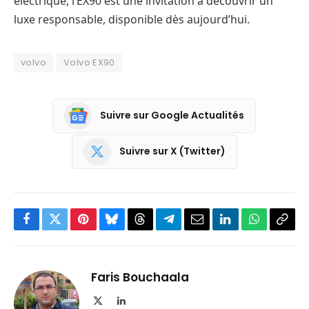
électrique, l’EX90 est une invitation à découvrir un
luxe responsable, disponible dès aujourd’hui.
volvo
Volvo EX90
Suivre sur Google Actualités
Suivre sur X (Twitter)
Facebook
Twitter
Pinterest
Bluesky
Threads
Partager
Email
LinkedIn
WhatsApp
Copi
sur
le
Telegram
lien
Faris Bouchaala
X
LinkedIn