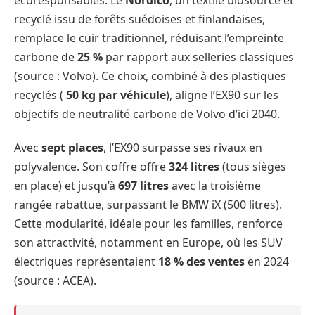
écoresponsables. Le
Nordico
, un textile biosourcé et
recyclé issu de forêts suédoises et finlandaises,
remplace le cuir traditionnel, réduisant l’empreinte
carbone de
25 %
par rapport aux selleries classiques
(source : Volvo). Ce choix, combiné à des plastiques
recyclés (
50 kg par véhicule
), aligne l’EX90 sur les
objectifs de neutralité carbone de Volvo d’ici 2040.
Avec
sept places
, l’EX90 surpasse ses rivaux en
polyvalence. Son coffre offre
324 litres
(tous sièges
en place) et jusqu’à
697 litres
avec la troisième
rangée rabattue, surpassant le BMW iX (500 litres).
Cette modularité, idéale pour les familles, renforce
son attractivité, notamment en Europe, où les SUV
électriques représentaient
18 % des ventes
en 2024
(source : ACEA).