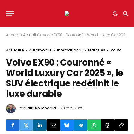
Accueil
»
Actualité
»
Volvo EX90 : Couronné « World Luxury Car 2025 », le SUV électrique redéfinit le luxe durable
Actualité
Automobile
International
Marques
Volvo
Volvo EX90 : Couronné «
World Luxury Car 2025 », le
SUV électrique redéfinit le
luxe durable
Par
Faris Bouchaala
20 avril 2025