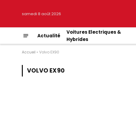
samedi 8 août 2026
Voitures Electriques &
Actualité
Hybrides
Accueil
»
Volvo EX90
VOLVO EX90