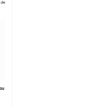
 de
au