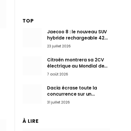
TOP
Jaecoo 8 : le nouveau SUV
hybride rechargeable 428
ch qui vise l’Audi Q7 arrive
23 juillet 2026
en Europe cet automne
Citroën montrera sa 2CV
électrique au Mondial de
Paris pendant que BMW et
7 août 2026
Mini désertent le salon
Dacia écrase toute la
concurrence sur un
marché où personne ne
31 juillet 2026
l’attendait
À LIRE