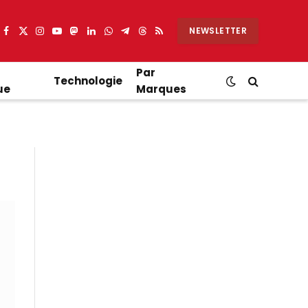
NEWSLETTER
Facebook
X
Instagram
YouTube
Mastodon
LinkedIn
WhatsApp
Partager
Threads
RSS
(Twitter)
sur
Telegram
Par
Technologie
ue
Marques