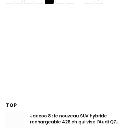
TOP
Jaecoo 8 : le nouveau SUV hybride
rechargeable 428 ch qui vise l’Audi Q7
arrive en Europe cet automne