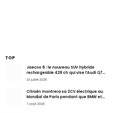
TOP
Jaecoo 8 : le nouveau SUV hybride
rechargeable 428 ch qui vise l’Audi Q7
arrive en Europe cet automne
23 juillet 2026
Citroën montrera sa 2CV électrique au
Mondial de Paris pendant que BMW et
Mini désertent le salon
7 août 2026