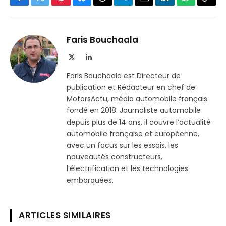
Facebook
Twitter
Pinterest
Bluesky
Threads
Partager
Email
LinkedIn
WhatsApp
Copi
sur
le
Telegram
lien
Faris Bouchaala
X
LinkedIn
(Twitter)
Faris Bouchaala est Directeur de
publication et Rédacteur en chef de
MotorsActu, média automobile français
fondé en 2018. Journaliste automobile
depuis plus de 14 ans, il couvre l’actualité
automobile française et européenne,
avec un focus sur les essais, les
nouveautés constructeurs,
l’électrification et les technologies
embarquées.
ARTICLES SIMILAIRES