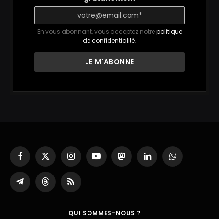
En vous abonnant, vous acceptez notre
politique
de confidentialité
.
Facebook
X
Instagram
YouTube
Mastodon
LinkedIn
WhatsApp
(Twitter)
Partager
Threads
RSS
sur
Telegram
QUI SOMMES-NOUS ?