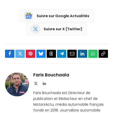
Suivre sur Google Actualités
Suivre sur X (Twitter)
Facebook
Twitter
Pinterest
Bluesky
Threads
Partager
Email
LinkedIn
WhatsApp
Copi
sur
le
Telegram
lien
Faris Bouchaala
X
LinkedIn
(Twitter)
Faris Bouchaala est Directeur de
publication et Rédacteur en chef de
MotorsActu, média automobile français
fondé en 2018. Journaliste automobile