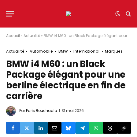
Accueil
»
Actualité
»
BMW i4 M60 : un Black Package élégant pour une berline électrique en fin de carrière
Actualité
Automobile
BMW
International
Marques
BMW i4 M60 : un Black
Package élégant pour une
berline électrique en fin de
carrière
Par
Faris Bouchaala
31 mai 2026