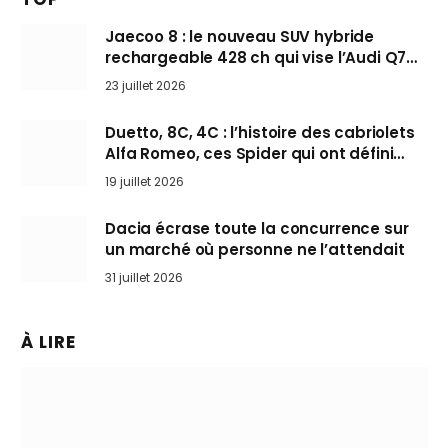
Jaecoo 8 : le nouveau SUV hybride
rechargeable 428 ch qui vise l’Audi Q7
arrive en Europe cet automne
23 juillet 2026
Duetto, 8C, 4C : l’histoire des cabriolets
Alfa Romeo, ces Spider qui ont défini
l’art de rouler cheveux au vent
19 juillet 2026
Dacia écrase toute la concurrence sur
un marché où personne ne l’attendait
31 juillet 2026
À LIRE