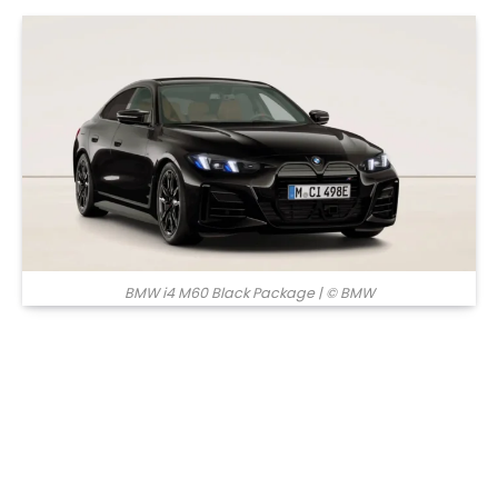
© BMW
BMW i4 M60 Black Package
| © BMW