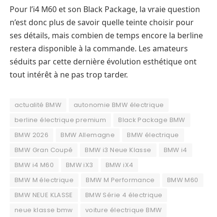
Pour l’i4 M60 et son Black Package, la vraie question
n’est donc plus de savoir quelle teinte choisir pour
ses détails, mais combien de temps encore la berline
restera disponible à la commande. Les amateurs
séduits par cette dernière évolution esthétique ont
tout intérêt à ne pas trop tarder.
actualité BMW
autonomie BMW électrique
berline électrique premium
Black Package BMW
BMW 2026
BMW Allemagne
BMW électrique
BMW Gran Coupé
BMW i3 Neue Klasse
BMW i4
BMW i4 M60
BMW iX3
BMW iX4
BMW M électrique
BMW M Performance
BMW M60
BMW NEUE KLASSE
BMW Série 4 électrique
neue klasse bmw
voiture électrique BMW