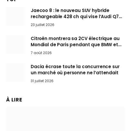
Jaecoo 8 : le nouveau SUV hybride
rechargeable 428 ch qui vise l’Audi Q7
arrive en Europe cet automne
23 juillet 2026
Citroën montrera sa 2CV électrique au
Mondial de Paris pendant que BMW et
Mini désertent le salon
7 août 2026
Dacia écrase toute la concurrence sur
un marché où personne ne l’attendait
31 juillet 2026
À LIRE