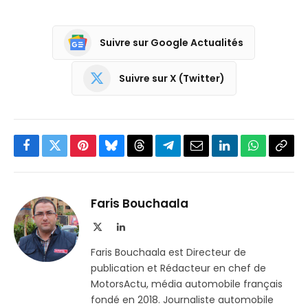
Suivre sur Google Actualités
Suivre sur X (Twitter)
Facebook
Twitter
Pinterest
Bluesky
Threads
Partager
Email
LinkedIn
WhatsApp
Copi
sur
le
Telegram
lien
Faris Bouchaala
X
LinkedIn
(Twitter)
Faris Bouchaala est Directeur de
publication et Rédacteur en chef de
MotorsActu, média automobile français
fondé en 2018. Journaliste automobile