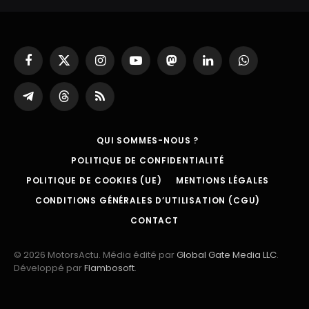
Facebook
X
Instagram
YouTube
Mastodon
LinkedIn
WhatsApp
(Twitter)
Partager
Threads
RSS
sur
Telegram
QUI SOMMES-NOUS ?
POLITIQUE DE CONFIDENTIALITÉ
POLITIQUE DE COOKIES (UE)
MENTIONS LÉGALES
CONDITIONS GÉNÉRALES D’UTILISATION (CGU)
CONTACT
© 2026 MotorsActu. Média édité par
Global Gate Media LLC
.
Développé par
Flambosoft
.