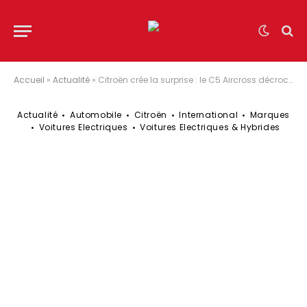
Accueil
»
Actualité
»
Citroën crée la surprise : le C5 Aircross décroche un trophée face à Audi et BYD
Actualité
Automobile
Citroën
International
Marques
Voitures Electriques
Voitures Electriques & Hybrides