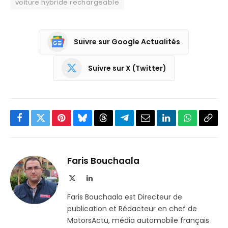
voiture hybride rechargeable
Suivre sur Google Actualités
Suivre sur X (Twitter)
Facebook
Twitter
Pinterest
Bluesky
Threads
Partager
Email
LinkedIn
WhatsApp
Copi
sur
le
Telegram
lien
Faris Bouchaala
X
LinkedIn
(Twitter)
Faris Bouchaala est Directeur de
publication et Rédacteur en chef de
MotorsActu, média automobile français