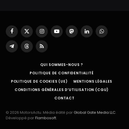
Facebook
X
Instagram
YouTube
Mastodon
LinkedIn
WhatsApp
(Twitter)
Partager
Threads
RSS
sur
Telegram
QUI SOMMES-NOUS ?
POLITIQUE DE CONFIDENTIALITÉ
POLITIQUE DE COOKIES (UE)
MENTIONS LÉGALES
CONDITIONS GÉNÉRALES D’UTILISATION (CGU)
CONTACT
© 2026 MotorsActu. Média édité par
Global Gate Media LLC
.
Développé par
Flambosoft
.