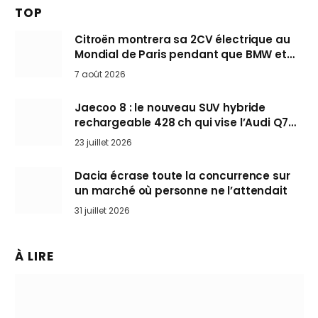
TOP
Citroën montrera sa 2CV électrique au
Mondial de Paris pendant que BMW et
Mini désertent le salon
7 août 2026
Jaecoo 8 : le nouveau SUV hybride
rechargeable 428 ch qui vise l’Audi Q7
arrive en Europe cet automne
23 juillet 2026
Dacia écrase toute la concurrence sur
un marché où personne ne l’attendait
31 juillet 2026
À LIRE