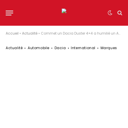
Accueil
»
Actualité
»
Commet un Dacia Duster 4×4 a humilié un Audi Q7 quattro
Actualité
Automobile
Dacia
International
Marques