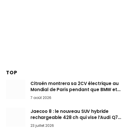
TOP
Citroën montrera sa 2CV électrique au
Mondial de Paris pendant que BMW et
Mini désertent le salon
7 août 2026
Jaecoo 8 : le nouveau SUV hybride
rechargeable 428 ch qui vise l’Audi Q7
arrive en Europe cet automne
23 juillet 2026