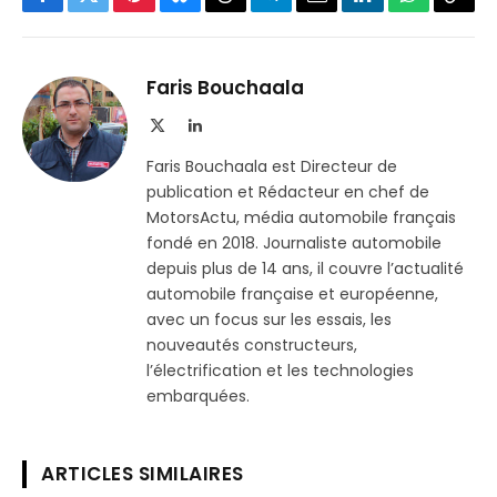
Facebook
Twitter
Pinterest
Bluesky
Threads
Partager
Email
LinkedIn
WhatsApp
Copi
sur
le
Telegram
lien
Faris Bouchaala
X
LinkedIn
(Twitter)
Faris Bouchaala est Directeur de
publication et Rédacteur en chef de
MotorsActu, média automobile français
fondé en 2018. Journaliste automobile
depuis plus de 14 ans, il couvre l’actualité
automobile française et européenne,
avec un focus sur les essais, les
nouveautés constructeurs,
l’électrification et les technologies
embarquées.
ARTICLES SIMILAIRES