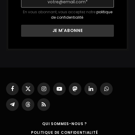
En vous abonnant, vous acceptez notre
politique
de confidentialité
.
Facebook
X
Instagram
YouTube
Mastodon
LinkedIn
WhatsApp
(Twitter)
Partager
Threads
RSS
sur
Telegram
QUI SOMMES-NOUS ?
POLITIQUE DE CONFIDENTIALITÉ