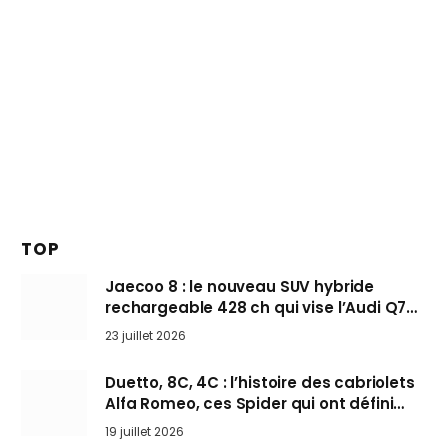
TOP
Jaecoo 8 : le nouveau SUV hybride
rechargeable 428 ch qui vise l’Audi Q7
arrive en Europe cet automne
23 juillet 2026
Duetto, 8C, 4C : l’histoire des cabriolets
Alfa Romeo, ces Spider qui ont défini
l’art de rouler cheveux au vent
19 juillet 2026