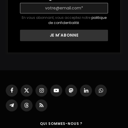
En vous abonnant, vous acceptez notre
politique
de confidentialité
.
Facebook
X
Instagram
YouTube
Mastodon
LinkedIn
WhatsApp
(Twitter)
Partager
Threads
RSS
sur
Telegram
QUI SOMMES-NOUS ?