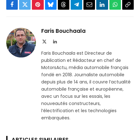
Facebook
Twitter
Pinterest
Bluesky
Threads
Partager
Email
LinkedIn
WhatsApp
Copi
sur
le
Telegram
lien
Faris Bouchaala
X
LinkedIn
(Twitter)
Faris Bouchaala est Directeur de
publication et Rédacteur en chef de
MotorsActu, média automobile français
fondé en 2018. Journaliste automobile
depuis plus de 14 ans, il couvre l’actualité
automobile française et européenne,
avec un focus sur les essais, les
nouveautés constructeurs,
l’électrification et les technologies
embarquées.
ARTICLES SIMILAIRES