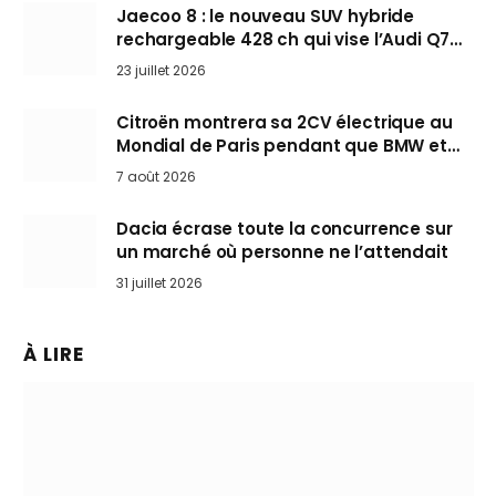
Jaecoo 8 : le nouveau SUV hybride
rechargeable 428 ch qui vise l’Audi Q7
arrive en Europe cet automne
23 juillet 2026
Citroën montrera sa 2CV électrique au
Mondial de Paris pendant que BMW et
Mini désertent le salon
7 août 2026
Dacia écrase toute la concurrence sur
un marché où personne ne l’attendait
31 juillet 2026
À LIRE