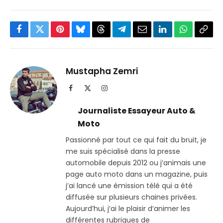
Facebook
Twitter
Pinterest
Bluesky
Threads
Partager
Email
LinkedIn
WhatsApp
Copi
sur
le
Telegram
lien
Mustapha Zemri
Facebook
X
Instagram
(Twitter)
Journaliste Essayeur Auto &
Moto
Passionné par tout ce qui fait du bruit, je
me suis spécialisé dans la presse
automobile depuis 2012 ou j’animais une
page auto moto dans un magazine, puis
j’ai lancé une émission télé qui a été
diffusée sur plusieurs chaines privées.
Aujourd’hui, j’ai le plaisir d’animer les
différentes rubriques de