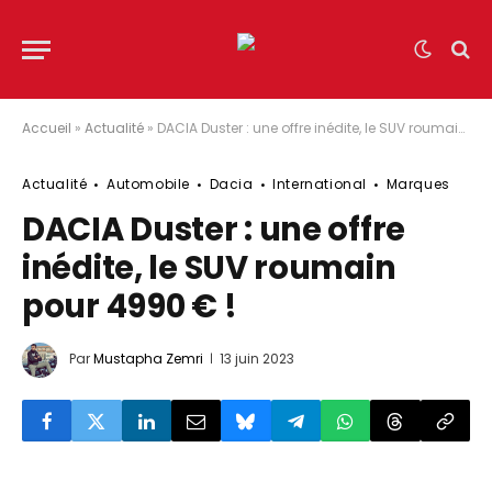
Accueil
»
Actualité
»
DACIA Duster : une offre inédite, le SUV roumain pour 4990 € !
Actualité
Automobile
Dacia
International
Marques
DACIA Duster : une offre
inédite, le SUV roumain
pour 4990 € !
Par
Mustapha Zemri
13 juin 2023