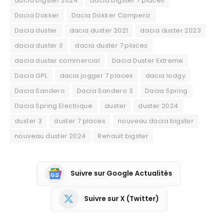
dacia bigster 2024
dacia bigster 7 places
Dacia Dokker
Dacia Dokker Camperiz
Dacia duster
dacia duster 2021
dacia duster 2023
dacia duster 3
dacia duster 7 places
dacia duster commercial
Dacia Duster Extreme
Dacia GPL
dacia jogger 7 places
dacia lodgy
Dacia Sandero
Dacia Sandero 3
Dacia Spring
Dacia Spring Electrique
duster
duster 2024
duster 3
duster 7 places
nouveau dacia bigster
nouveau duster 2024
Renault bigster
Suivre sur Google Actualités
Suivre sur X (Twitter)