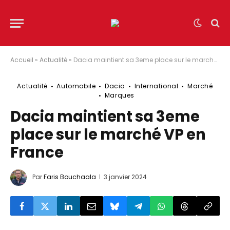
Accueil
»
Actualité
»
Dacia maintient sa 3eme place sur le marché VP en France
Actualité
Automobile
Dacia
International
Marché
Marques
Dacia maintient sa 3eme
place sur le marché VP en
France
Par
Faris Bouchaala
3 janvier 2024