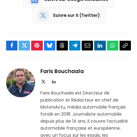
Suivre sur X (Twitter)
Facebook
Twitter
Pinterest
Bluesky
Threads
Partager
Email
LinkedIn
WhatsApp
Copi
sur
le
Telegram
lien
Faris Bouchaala
X
LinkedIn
(Twitter)
Faris Bouchaala est Directeur de
publication et Rédacteur en chef de
MotorsActu, média automobile français
fondé en 2018. Journaliste automobile
depuis plus de 14 ans, il couvre l’actualité
automobile française et européenne,
avec un focus sur les essais, les