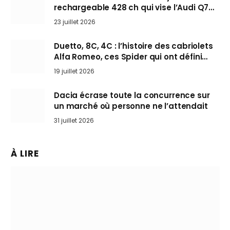
rechargeable 428 ch qui vise l’Audi Q7
arrive en Europe cet automne
23 juillet 2026
Duetto, 8C, 4C : l’histoire des cabriolets
Alfa Romeo, ces Spider qui ont défini
l’art de rouler cheveux au vent
19 juillet 2026
Dacia écrase toute la concurrence sur
un marché où personne ne l’attendait
31 juillet 2026
À LIRE