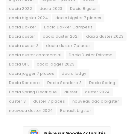
dacia 2022
dacia 2023
Dacia Bigster
dacia bigster 2024
dacia bigster 7 places
Dacia Dokker
Dacia Dokker Camperiz
Dacia duster
dacia duster 2021
dacia duster 2023
dacia duster 3
dacia duster 7 places
dacia duster commercial
Dacia Duster Extreme
Dacia GPL
dacia jogger 2023
dacia jogger 7 places
dacia lodgy
Dacia Sandero
Dacia Sandero 3
Dacia Spring
Dacia Spring Electrique
duster
duster 2024
duster 3
duster 7 places
nouveau dacia bigster
nouveau duster 2024
Renault bigster
Suivre sur Google Actualités