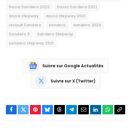
Dacia Sandero 2020
Dacia Sandero 2021
dacia stepway
dacia stepway 2021
renault Sandero
sandero
sandero 2020
Sandero 3
Sandero Stepway
sandero stepway 2021
Suivre sur Google Actualités
Suivre sur X (Twitter)
Facebook
Twitter
Pinterest
Bluesky
Threads
Partager
Email
LinkedIn
WhatsApp
Copi
sur
le