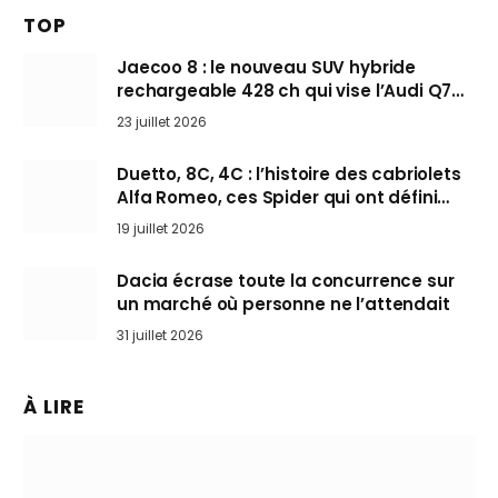
TOP
Jaecoo 8 : le nouveau SUV hybride
rechargeable 428 ch qui vise l’Audi Q7
arrive en Europe cet automne
23 juillet 2026
Duetto, 8C, 4C : l’histoire des cabriolets
Alfa Romeo, ces Spider qui ont défini
l’art de rouler cheveux au vent
19 juillet 2026
Dacia écrase toute la concurrence sur
un marché où personne ne l’attendait
31 juillet 2026
À LIRE