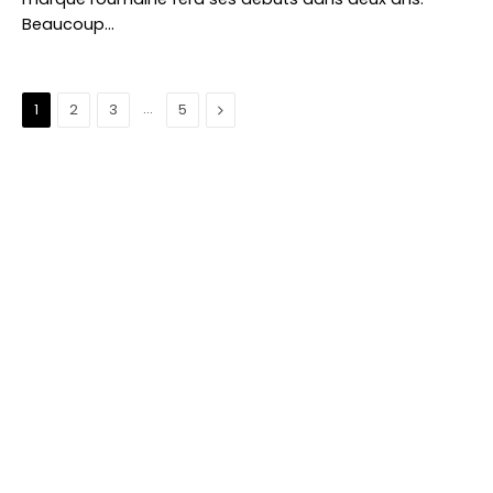
Beaucoup…
…
Suivant
1
2
3
5