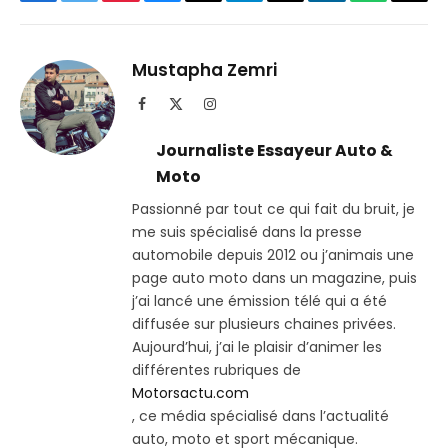
Facebook
Twitter
Pinterest
Bluesky
Threads
Partager
Email
LinkedIn
WhatsApp
Copi
sur
le
Telegram
lien
Mustapha Zemri
Facebook
X
Instagram
(Twitter)
Journaliste Essayeur Auto &
Moto
Passionné par tout ce qui fait du bruit, je
me suis spécialisé dans la presse
automobile depuis 2012 ou j’animais une
page auto moto dans un magazine, puis
j’ai lancé une émission télé qui a été
diffusée sur plusieurs chaines privées.
Aujourd’hui, j’ai le plaisir d’animer les
différentes rubriques de
Motorsactu.com
, ce média spécialisé dans l’actualité
auto, moto et sport mécanique.