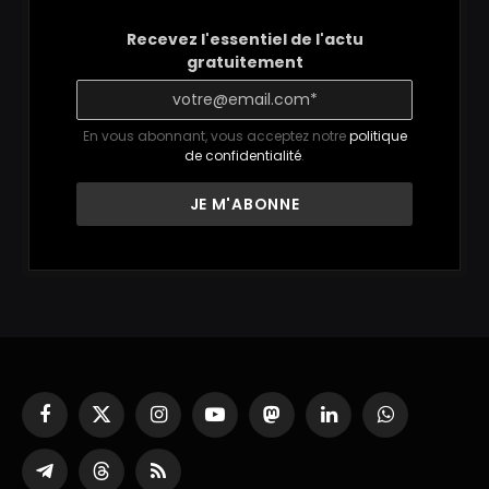
Recevez l'essentiel de l'actu
gratuitement
En vous abonnant, vous acceptez notre
politique
de confidentialité
.
Facebook
X
Instagram
YouTube
Mastodon
LinkedIn
WhatsApp
(Twitter)
Partager
Threads
RSS