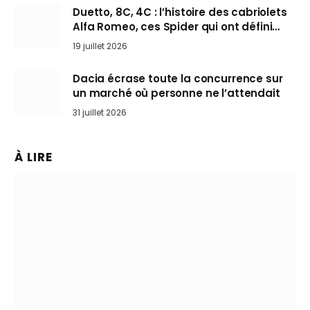
Duetto, 8C, 4C : l’histoire des cabriolets
Alfa Romeo, ces Spider qui ont défini
l’art de rouler cheveux au vent
19 juillet 2026
Dacia écrase toute la concurrence sur
un marché où personne ne l’attendait
31 juillet 2026
À LIRE