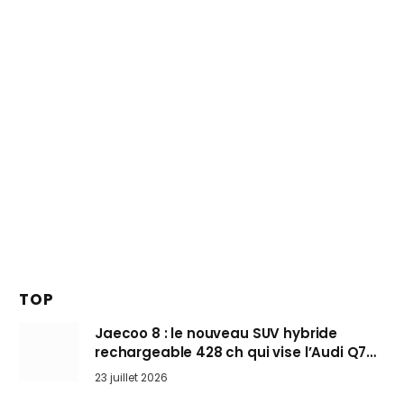
TOP
Jaecoo 8 : le nouveau SUV hybride
rechargeable 428 ch qui vise l’Audi Q7
arrive en Europe cet automne
23 juillet 2026