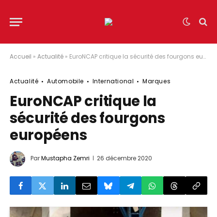
Accueil
»
Actualité
»
EuroNCAP critique la sécurité des fourgons européens
Actualité
Automobile
International
Marques
EuroNCAP critique la
sécurité des fourgons
européens
Par
Mustapha Zemri
26 décembre 2020