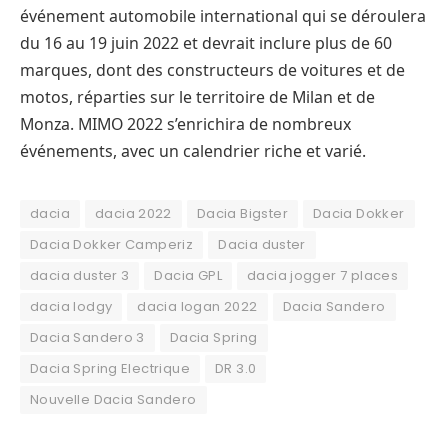
événement automobile international qui se déroulera
du 16 au 19 juin 2022 et devrait inclure plus de 60
marques, dont des constructeurs de voitures et de
motos, réparties sur le territoire de Milan et de
Monza. MIMO 2022 s’enrichira de nombreux
événements, avec un calendrier riche et varié.
dacia
dacia 2022
Dacia Bigster
Dacia Dokker
Dacia Dokker Camperiz
Dacia duster
dacia duster 3
Dacia GPL
dacia jogger 7 places
dacia lodgy
dacia logan 2022
Dacia Sandero
Dacia Sandero 3
Dacia Spring
Dacia Spring Electrique
DR 3.0
Nouvelle Dacia Sandero