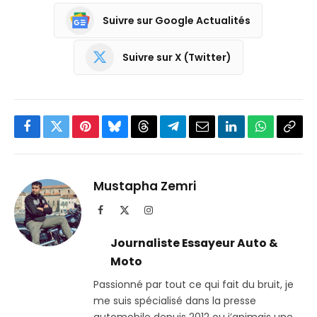
Suivre sur Google Actualités
Suivre sur X (Twitter)
Facebook
Twitter
Pinterest
Bluesky
Threads
Partager
Email
LinkedIn
WhatsApp
Copi
sur
le
Telegram
lien
Mustapha Zemri
Facebook
X
Instagram
(Twitter)
Journaliste Essayeur Auto &
Moto
Passionné par tout ce qui fait du bruit, je
me suis spécialisé dans la presse