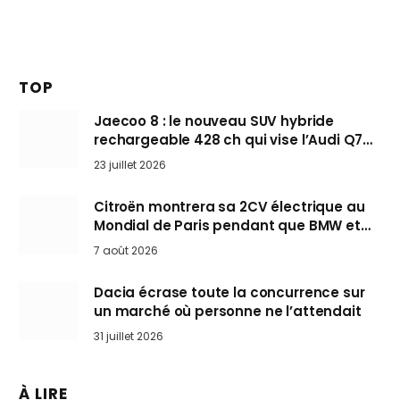
TOP
Jaecoo 8 : le nouveau SUV hybride
rechargeable 428 ch qui vise l’Audi Q7
arrive en Europe cet automne
23 juillet 2026
Citroën montrera sa 2CV électrique au
Mondial de Paris pendant que BMW et
Mini désertent le salon
7 août 2026
Dacia écrase toute la concurrence sur
un marché où personne ne l’attendait
31 juillet 2026
À LIRE