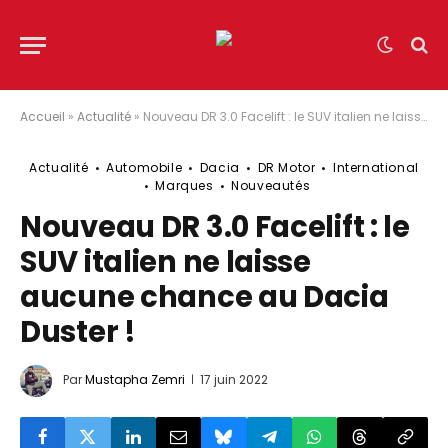
Accueil
»
Actualité
»
Nouveau DR 3.0 Facelift : le SUV italien ne laisse aucune chance au Dacia Duster !
Actualité
Automobile
Dacia
DR Motor
International
Marques
Nouveautés
Nouveau DR 3.0 Facelift : le
SUV italien ne laisse
aucune chance au Dacia
Duster !
Par
Mustapha Zemri
17 juin 2022