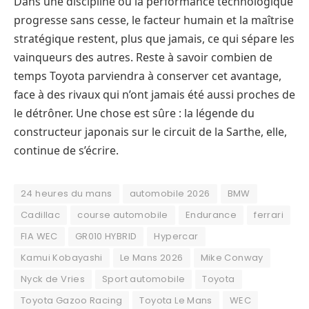
Dans une discipline où la performance technologique
progresse sans cesse, le facteur humain et la maîtrise
stratégique restent, plus que jamais, ce qui sépare les
vainqueurs des autres. Reste à savoir combien de
temps Toyota parviendra à conserver cet avantage,
face à des rivaux qui n’ont jamais été aussi proches de
le détrôner. Une chose est sûre : la légende du
constructeur japonais sur le circuit de la Sarthe, elle,
continue de s’écrire.
24 heures du mans
automobile 2026
BMW
Cadillac
course automobile
Endurance
ferrari
FIA WEC
GR010 HYBRID
Hypercar
Kamui Kobayashi
Le Mans 2026
Mike Conway
Nyck de Vries
Sport automobile
Toyota
Toyota Gazoo Racing
Toyota Le Mans
WEC