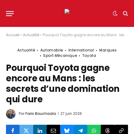
Accueil
»
Actualité
»
Pourquoi Toyota gagne encore au Mans : les secrets d’une domination qui dure
Actualité
Automobile
International
Marques
Sport Mécanique
Toyota
Pourquoi Toyota gagne
encore au Mans : les
secrets d’une domination
qui dure
Par
Faris Bouchaala
27 juin 2026