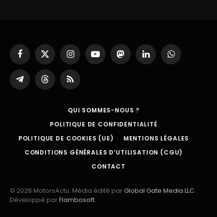
Facebook
X
Instagram
YouTube
Mastodon
LinkedIn
WhatsApp
(Twitter)
Partager
Threads
RSS
sur
Telegram
QUI SOMMES-NOUS ?
POLITIQUE DE CONFIDENTIALITÉ
POLITIQUE DE COOKIES (UE)
MENTIONS LÉGALES
CONDITIONS GÉNÉRALES D’UTILISATION (CGU)
CONTACT
© 2026 MotorsActu. Média édité par
Global Gate Media LLC
.
Développé par
Flambosoft
.