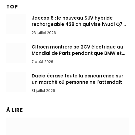
TOP
Jaecoo 8 : le nouveau SUV hybride
rechargeable 428 ch qui vise l’Audi Q7
arrive en Europe cet automne
23 juillet 2026
Citroën montrera sa 2CV électrique au
Mondial de Paris pendant que BMW et
Mini désertent le salon
7 août 2026
Dacia écrase toute la concurrence sur
un marché où personne ne l’attendait
31 juillet 2026
À LIRE