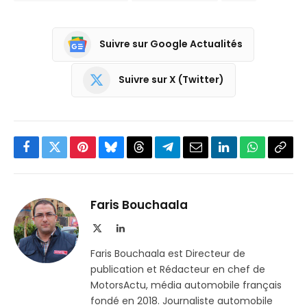
Suivre sur Google Actualités
Suivre sur X (Twitter)
Facebook
Twitter
Pinterest
Bluesky
Threads
Partager
Email
LinkedIn
WhatsApp
Copi
sur
le
Telegram
lien
Faris Bouchaala
X
LinkedIn
(Twitter)
Faris Bouchaala est Directeur de
publication et Rédacteur en chef de
MotorsActu, média automobile français
fondé en 2018. Journaliste automobile