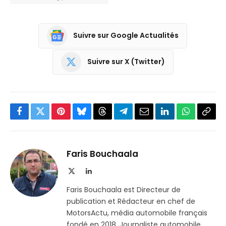
Suivre sur Google Actualités
Suivre sur X (Twitter)
Facebook
Twitter
Pinterest
Bluesky
Threads
Partager
Email
LinkedIn
WhatsApp
Copi
sur
le
Telegram
lien
Faris Bouchaala
X
LinkedIn
(Twitter)
Faris Bouchaala est Directeur de
publication et Rédacteur en chef de
MotorsActu, média automobile français
fondé en 2018. Journaliste automobile