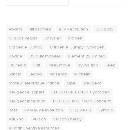
Abarth
alfa romeo
BEV Revolution
CES 2023
CES Las vegas
Chrysler
citroen
Citroen e-Jumpy
Citroën ë-Jumpy Hydrogen
Dodge
DS automobiles
Element 25 Limited
Faurecia
Fiat
Free2move
Hyvolution
Jeep
Lancia
Leasys
Maserati
Michelin
moteur électrique France
Opel
peugeot
peugeot e-Expert
PEUGEOT e-EXPERT Hydrogen
peugeot inception
PEUGEOT INCEPTION Concept
RAM
RAM BEV Revolution
STELLANTIS
Symbio
Vauxhall
vulcan
Vulcan Energy
Vulcan Energy Resources