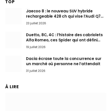
TOP
Jaecoo 8 : le nouveau SUV hybride
rechargeable 428 ch qui vise l’Audi Q7
arrive en Europe cet automne
23 juillet 2026
Duetto, 8C, 4C : l’histoire des cabriolets
Alfa Romeo, ces Spider qui ont défini
l’art de rouler cheveux au vent
19 juillet 2026
Dacia écrase toute la concurrence sur
un marché où personne ne l’attendait
31 juillet 2026
À LIRE