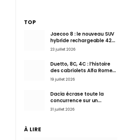
TOP
Jaecoo 8 : le nouveau SUV
hybride rechargeable 428
ch qui vise l’Audi Q7 arrive
23 juillet 2026
en Europe cet automne
Duetto, 8C, 4C : l’histoire
des cabriolets Alfa Romeo,
ces Spider qui ont défini
19 juillet 2026
l’art de rouler cheveux au
vent
Dacia écrase toute la
concurrence sur un
marché où personne ne
31 juillet 2026
l’attendait
À LIRE