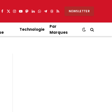
NEWSLETTER
Facebook
X
Instagram
YouTube
Mastodon
LinkedIn
WhatsApp
Partager
Threads
RSS
(Twitter)
sur
Telegram
Par
Technologie
ue
Marques