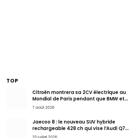
TOP
Citroën montrera sa 2CV électrique au
Mondial de Paris pendant que BMW et
Mini désertent le salon
7 août 2026
Jaecoo 8 : le nouveau SUV hybride
rechargeable 428 ch qui vise l’Audi Q7
arrive en Europe cet automne
23 juillet 2026