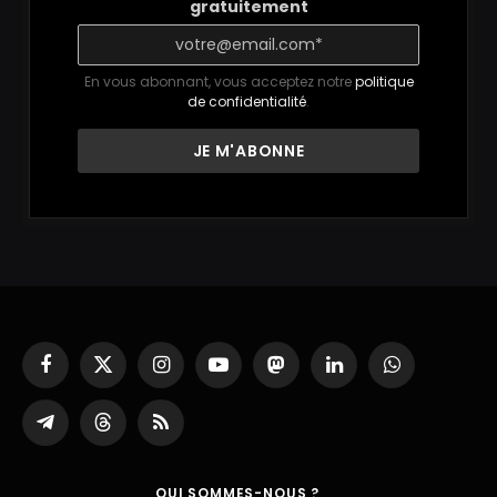
gratuitement
En vous abonnant, vous acceptez notre
politique
de confidentialité
.
Facebook
X
Instagram
YouTube
Mastodon
LinkedIn
WhatsApp
(Twitter)
Partager
Threads
RSS
sur
Telegram
QUI SOMMES-NOUS ?